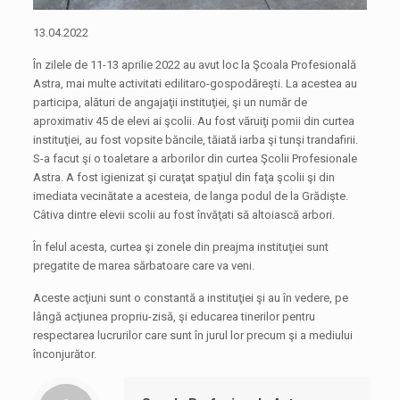
13.04.2022
În zilele de 11-13 aprilie 2022 au avut loc la Şcoala Profesională
Astra, mai multe activitati edilitaro-gospodăreşti. La acestea au
participa, alături de angajaţii instituţiei, şi un număr de
aproximativ 45 de elevi ai şcolii. Au fost văruiţi pomii din curtea
instituţiei, au fost vopsite băncile, tăiată iarba şi tunşi trandafirii.
S-a facut şi o toaletare a arborilor din curtea Şcolii Profesionale
Astra. A fost igienizat şi curaţat spaţiul din faţa şcolii şi din
imediata vecinătate a acesteia, de langa podul de la Grădişte.
Câtiva dintre elevii scolii au fost învăţati să altoiască arbori.
În felul acesta, curtea şi zonele din preajma instituţiei sunt
pregatite de marea sărbatoare care va veni.
Aceste acţiuni sunt o constantă a instituţiei şi au în vedere, pe
lângă acţiunea propriu-zisă, şi educarea tinerilor pentru
respectarea lucrurilor care sunt în jurul lor precum şi a mediului
înconjurător.