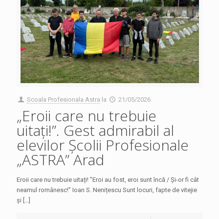
Scoala Profesionala Astra
la
21/05/2026
„Eroii care nu trebuie
uitați!”. Gest admirabil al
elevilor Școlii Profesionale
„ASTRA” Arad
Eroii care nu trebuie uitați! ”Eroi au fost, eroi sunt încă / Și-or fi cât
neamul românesc!” Ioan S. Nenițescu Sunt locuri, fapte de vitejie
și […]