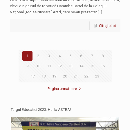
elevii din grupul de robotică Harambe Cartel de la Colegiul
Național „Moise Nicoară” Arad, care ne-au prezentat […]
Citește tot
1
2
3
4
5
6
7
8
9
10
11
12
13
14
15
16
17
18
19
20
21
22
23
Pagina urmatoare
Târgul Educației 2023. Hai la ASTRA!