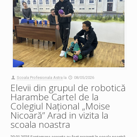
Scoala Profesionala Astra
la
08/05/2026
Elevii din grupul de robotică
Harambe Cartel de la
Colegiul Național „Moise
Nicoară” Arad in vizita la
scoala noastra
20.01.2025 Saptamana aceasta au fost prezenți în școala noastră,