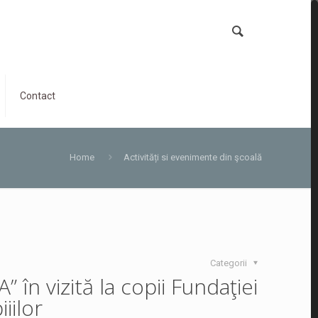
Contact
Home
Activități si evenimente din şcoală
Categorii
 în vizită la copii Fundaţiei
iilor