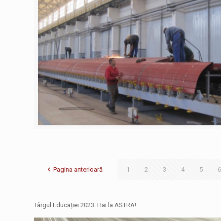
Pagina anterioară
1
2
3
4
5
6
Târgul Educației 2023. Hai la ASTRA!