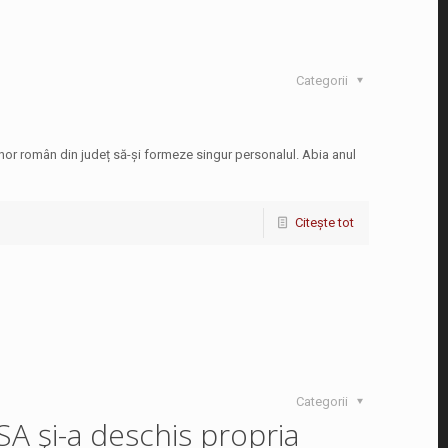
Categorii
nor român din județ să-și formeze singur personalul. Abia anul
Citește tot
Categorii
A şi-­a deschis propria