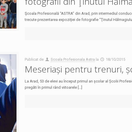
fotografii din Ţinutul Hălma
Şcoala Profesională “ASTRA” din Arad, prin intermediul conduce­
trecute prezentarea expoziţiei de fo­to­grafie “Ţinutul Hălmagiulu
Publicat de
Scoala Profesionala Astra
la
18/10/2015
Meseriași pentru trenuri, șc
La Arad, 53 de elevi au început primul an școlar al Școlii Prof
pregăti în primul rând viitoarele […]