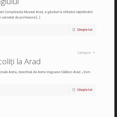
giului
rii Complexului Muzeal Arad, a găzduit la sfârșitul săptămânii
i cercetat de profesorul […]
Citește tot
Categorii
oliți la Arad
esionale Astra, deschisă de Astra Vagoane Călători Arad. „Vom
Citește tot