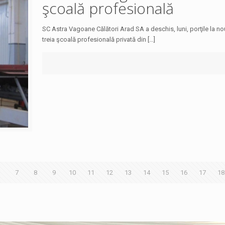
şcoală profesională
SC Astra Vagoane Călători Arad SA a deschis, luni, porţile la no
treia şcoală profesională privată din […]
7
8
9
10
11
12
13
14
15
16
17
18