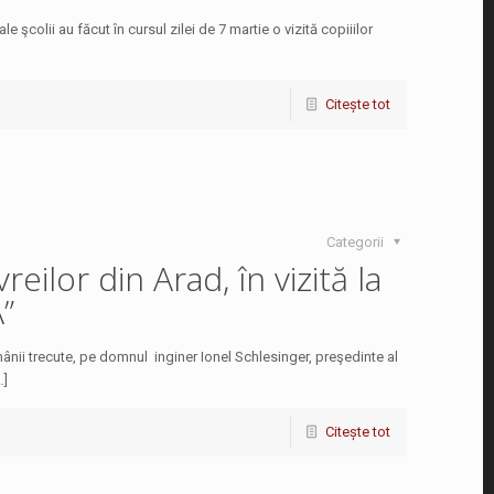
e şcolii au făcut în cursul zilei de 7 martie o vizită copiiilor
Citește tot
Categorii
eilor din Arad, în vizită la
”
ânii trecute, pe domnul inginer Io­nel Schlesinger, preşedinte al
…]
Citește tot