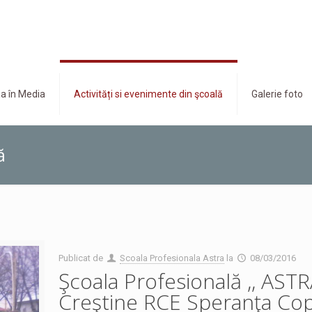
a în Media
Activități si evenimente din şcoală
Galerie foto
ă
Publicat de
Scoala Profesionala Astra
la
08/03/2016
Şcoala Profesională ,, ASTRA”
Creştine RCE Speranţa Copi