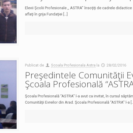
Elevii Şcolii Profesionale ,, ASTRA” însoţiţi de cadrele didactice al
aflaţi în grija Fundaţiei […]
Publicat de
Scoala Profesionala Astra
la
28/02/2016
Preşedintele Comunităţii Evr
Şcoala Profesională “ASTRA
Şcoala Profesională “ASTRA” l-a avut ca invitat, în cursul săptăm
Co­munităţii Evreilor din Arad. Şcoala Profesională “ASTRA” l-a [