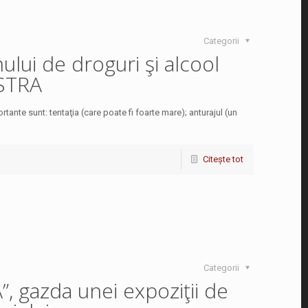
Categorii
lui de droguri şi alcool
ASTRA
r­tante sunt: tentaţia (care poate fi foarte mare); anturajul (un
Citește tot
Categorii
, gazda unei expoziţii de