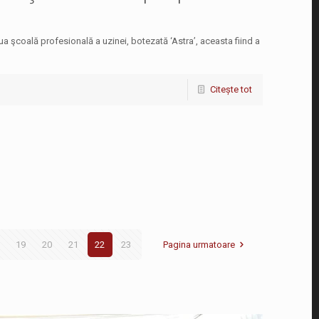
ua şcoală profesională a uzinei, botezată ‘Astra’, aceasta fiind a
Citește tot
19
20
21
22
23
Pagina urmatoare