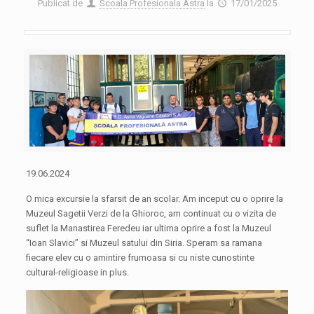
Publicat de
Scoala Profesionala Astra
la
17/01/2025
19.06.2024
O mica excursie la sfarsit de an scolar. Am inceput cu o oprire la
Muzeul Sagetii Verzi de la Ghioroc, am continuat cu o vizita de
suflet la Manastirea Feredeu iar ultima oprire a fost la Muzeul
“Ioan Slavici” si Muzeul satului din Siria. Speram sa ramana
fiecare elev cu o amintire frumoasa si cu niste cunostinte
cultural-religioase in plus.