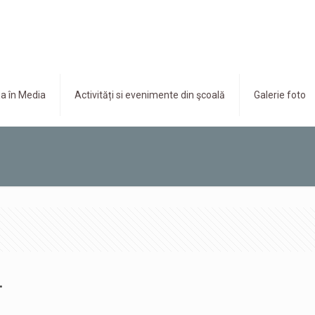
a în Media
Activități si evenimente din şcoală
Galerie foto
.