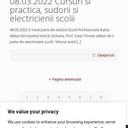
08.03.2022 Cursuri si
practica, sudorii si
electricienii scolii
08.03.2022 O mică parte din sudorii Școlii Profesionale Astra,
alături de maistrul Ionică Ciobanu. Prof. Deac Florian alături de o
parte din electricienii școlii. Viitorul arată […]
Citește tot
Pagina anterioară
1
2
3
4
5
6
7
8
9
10
11
12
13
14
15
We value your privacy
We use cookies to enhance your browsing experience, serve